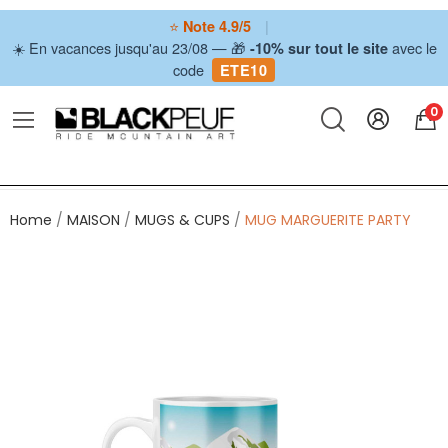
⭐
|
Note 4.9/5
☀️ En vacances jusqu'au 23/08 — 🎁
avec le
-10% sur tout le site
code
ETE10
0
Home
MAISON
MUGS & CUPS
MUG MARGUERITE PARTY