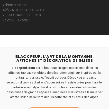
Adresse siège :
425 ZA DU PUITS D'ORDET
73190 CHALLES LES EAUX
SAVOIE - FRANCE
BLACK PEUF : L'ART DE LA MONTAGNE,
AFFICHES ET DÉCORATION DE GLISSE
Blackpeuf.com
est la boutique en ligne spécialisée dans les
affiches, tableaux et objets de décoration originaux inspirés par la
montagne, la glisse et l’esprit outdoor. Découvrez une vaste
sélection d’œuvres d’art et d’accessoires lifestyle créés pour habiller
votre intérieur style chalet ou offrir le cadeau idéal à tous les
passionnés de grands espaces. Imaginées et illustrées à la main par
l’artiste Céline Dalla Nora depuis notre atelier au cœur des Alpes...