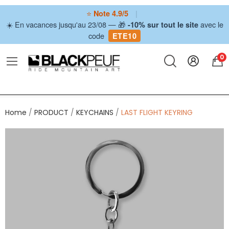
⭐
|
Note 4.9/5
☀️ En vacances jusqu'au 23/08 — 🎁
avec le
-10% sur tout le site
code
ETE10
0
Home
PRODUCT
KEYCHAINS
LAST FLIGHT KEYRING