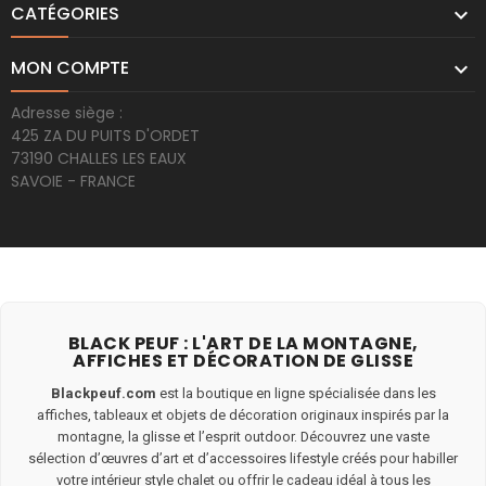
CATÉGORIES

MON COMPTE

Adresse siège :
425 ZA DU PUITS D'ORDET
73190 CHALLES LES EAUX
SAVOIE - FRANCE
BLACK PEUF : L'ART DE LA MONTAGNE,
AFFICHES ET DÉCORATION DE GLISSE
Blackpeuf.com
est la boutique en ligne spécialisée dans les
affiches, tableaux et objets de décoration originaux inspirés par la
montagne, la glisse et l’esprit outdoor. Découvrez une vaste
sélection d’œuvres d’art et d’accessoires lifestyle créés pour habiller
votre intérieur style chalet ou offrir le cadeau idéal à tous les