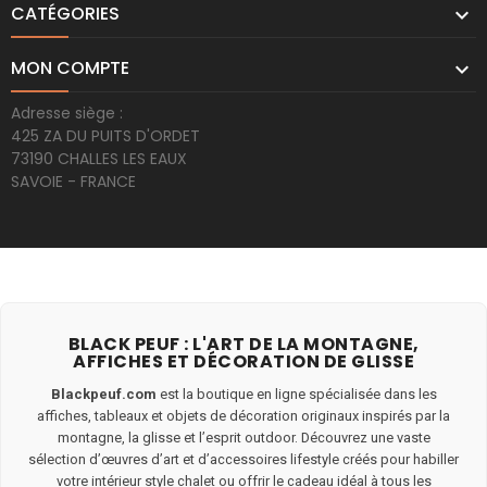
CATÉGORIES

MON COMPTE

Adresse siège :
425 ZA DU PUITS D'ORDET
73190 CHALLES LES EAUX
SAVOIE - FRANCE
BLACK PEUF : L'ART DE LA MONTAGNE,
AFFICHES ET DÉCORATION DE GLISSE
Blackpeuf.com
est la boutique en ligne spécialisée dans les
affiches, tableaux et objets de décoration originaux inspirés par la
montagne, la glisse et l’esprit outdoor. Découvrez une vaste
sélection d’œuvres d’art et d’accessoires lifestyle créés pour habiller
votre intérieur style chalet ou offrir le cadeau idéal à tous les