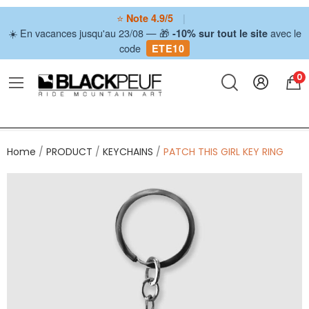
⭐
|
Note 4.9/5
☀️ En vacances jusqu'au 23/08 — 🎁
avec le
-10% sur tout le site
code
ETE10
0
Home
PRODUCT
KEYCHAINS
PATCH THIS GIRL KEY RING