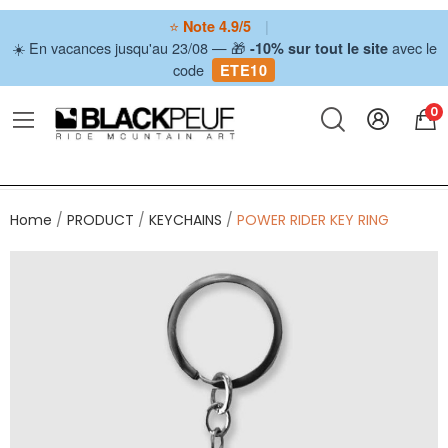
⭐
|
Note 4.9/5
☀️ En vacances jusqu'au 23/08 — 🎁
avec le
-10% sur tout le site
code
ETE10
0
Home
PRODUCT
KEYCHAINS
POWER RIDER KEY RING