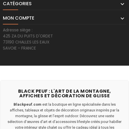
CATÉGORIES

MON COMPTE

Adresse siège :
425 ZA DU PUITS D'ORDET
73190 CHALLES LES EAUX
SAVOIE - FRANCE
BLACK PEUF : L'ART DE LA MONTAGNE,
AFFICHES ET DÉCORATION DE GLISSE
Blackpeuf.com
est la boutique en ligne spécialisée dans les
affiches, tableaux et objets de décoration originaux inspirés par la
montagne, la glisse et l’esprit outdoor. Découvrez une vaste
sélection d’œuvres d’art et d’accessoires lifestyle créés pour habiller
votre intérieur style chalet ou offrir le cadeau idéal à tous les