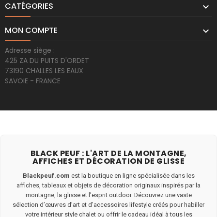
CATÉGORIES

MON COMPTE

Adresse siège :
425 ZA DU PUITS D'ORDET
73190 CHALLES LES EAUX
SAVOIE - FRANCE
BLACK PEUF : L'ART DE LA MONTAGNE,
AFFICHES ET DÉCORATION DE GLISSE
Blackpeuf.com
est la boutique en ligne spécialisée dans les
affiches, tableaux et objets de décoration originaux inspirés par la
montagne, la glisse et l’esprit outdoor. Découvrez une vaste
sélection d’œuvres d’art et d’accessoires lifestyle créés pour habiller
votre intérieur style chalet ou offrir le cadeau idéal à tous les