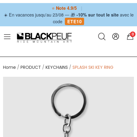
⭐
|
Note 4.9/5
☀️ En vacances jusqu'au 23/08 — 🎁
avec le
-10% sur tout le site
code
ETE10
0
Home
PRODUCT
KEYCHAINS
SPLASH SKI KEY RING