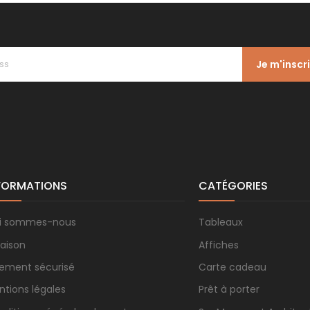
Je m'inscr
FORMATIONS
CATÉGORIES
i sommes-nous
Tableaux
raison
Affiches
iement sécurisé
Carte cadeau
ntions légales
Prêt à porter