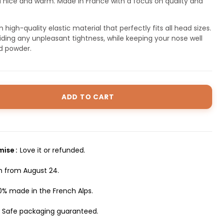
u nice and warm. Made in France with a focus on quality and
igh-quality elastic material that perfectly fits all head sizes.
oiding any unpleasant tightness, while keeping your nose well
d powder.
ADD TO CART
omise
Love it or refunded.
h from August 24.
0% made in the French Alps.
Safe packaging guaranteed.