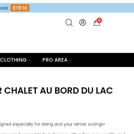
 code
ETE10
0
CLOTHING
PRO AREA
 CHALET AU BORD DU LAC
ned especially for skiing and your winter outings!