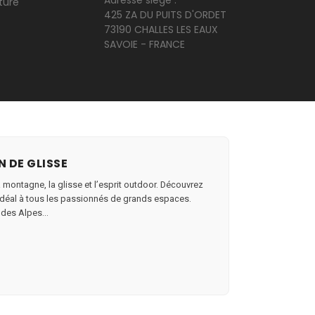
Adresse siège :
ture
425 ZA DU PUITS D'ORDET
73190 CHALLES LES EAUX
SAVOIE - FRANCE
N DE GLISSE
a montagne, la glisse et l’esprit outdoor. Découvrez
au idéal à tous les passionnés de grands espaces.
 des Alpes...