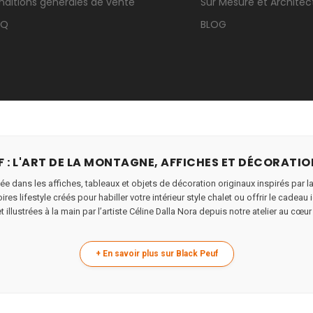
nditions générales de vente
Sur Mesure et Architec
.Q
BLOG
 : L'ART DE LA MONTAGNE, AFFICHES ET DÉCORATIO
ée dans les affiches, tableaux et objets de décoration originaux inspirés par l
res lifestyle créés pour habiller votre intérieur style chalet ou offrir le cade
 illustrées à la main par l’artiste Céline Dalla Nora depuis notre atelier au cœur