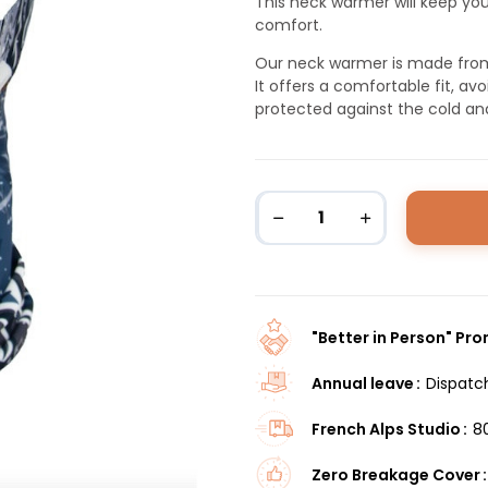
This neck warmer will keep yo
comfort.
Our neck warmer is made from h
It offers a comfortable fit, av
protected against the cold an
"Better in Person" Pr
Annual leave
Dispatc
French Alps Studio
8
Zero Breakage Cover