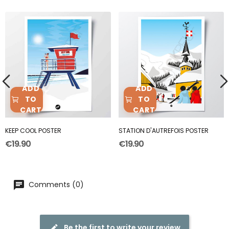
ADD
ADD
TO
TO
CART
CART
KEEP COOL POSTER
STATION D'AUTREFOIS POSTER
€19.90
€19.90
Comments (0)
Be the first to write your review