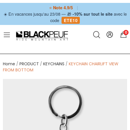
⭐
|
Note 4.9/5
☀️ En vacances jusqu'au 23/08 — 🎁
avec le
-10% sur tout le site
code
ETE10
0
Home
PRODUCT
KEYCHAINS
KEYCHAIN ​​CHAIRLIFT VIEW
FROM BOTTOM