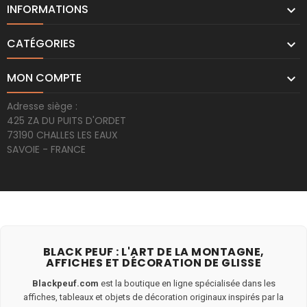
INFORMATIONS

CATÉGORIES

MON COMPTE

Adresse siège :
425 ZA DU PUITS D'ORDET
73190 CHALLES LES EAUX
SAVOIE - FRANCE
BLACK PEUF : L'ART DE LA MONTAGNE,
AFFICHES ET DÉCORATION DE GLISSE
Blackpeuf.com
est la boutique en ligne spécialisée dans les
affiches, tableaux et objets de décoration originaux inspirés par la