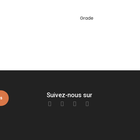
Grade
Suivez-nous sur
is