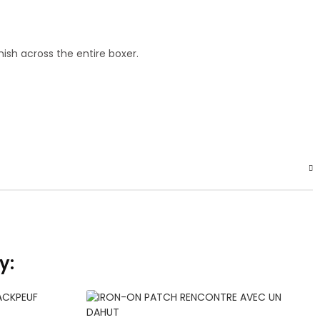
nish across the entire boxer.
y:
ADD TO CART