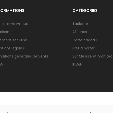
FORMATIONS
CATÉGORIES
i sommes-nous
Tableaux
raison
Affiches
iement sécurisé
Carte cadeau
ntions légales
Prêt à porter
nditions générales de vente
Sur Mesure et Architec
.Q
BLOG