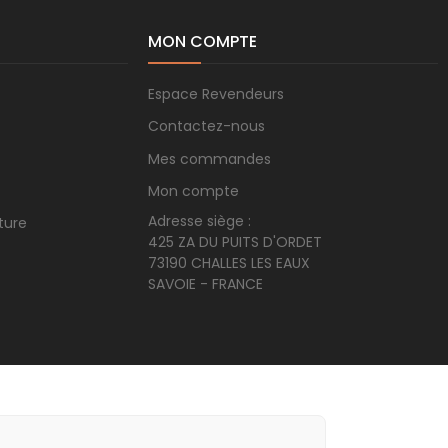
MON COMPTE
Espace Revendeurs
Contactez-nous
Mes commandes
Mon compte
Adresse siège :
ture
425 ZA DU PUITS D'ORDET
73190 CHALLES LES EAUX
SAVOIE - FRANCE