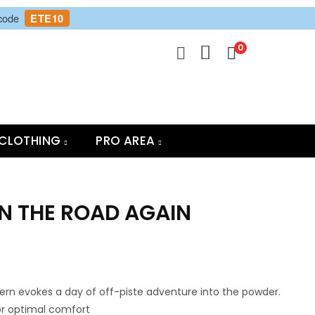
 code
ETE10
0
CLOTHING
PRO AREA
N THE ROAD AGAIN
rn evokes a day of off-piste adventure into the powder.
or optimal comfort