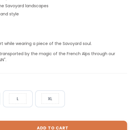
 the Savoyard landscapes
 and style
t while wearing a piece of the Savoyard soul.
 transported by the magic of the French Alps through our
N".
L
XL
ADD TO CART