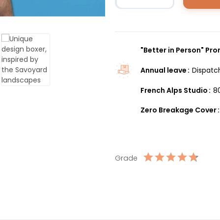
"Better in Person" Pr
Annual leave
Dispatc
French Alps Studio
8
Zero Breakage Cover
Grade