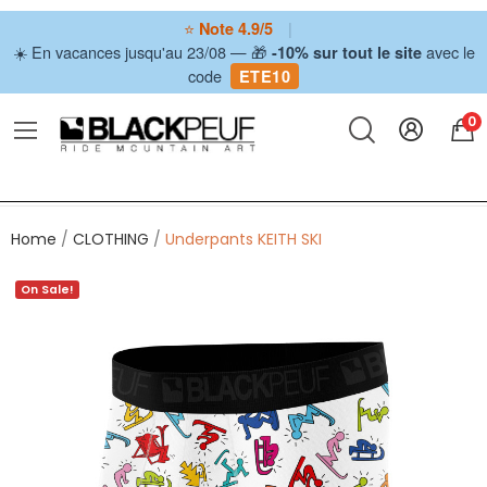
⭐
|
Note 4.9/5
☀️ En vacances jusqu'au 23/08 — 🎁
avec le
-10% sur tout le site
code
ETE10
0
Home
CLOTHING
Underpants KEITH SKI
On Sale!