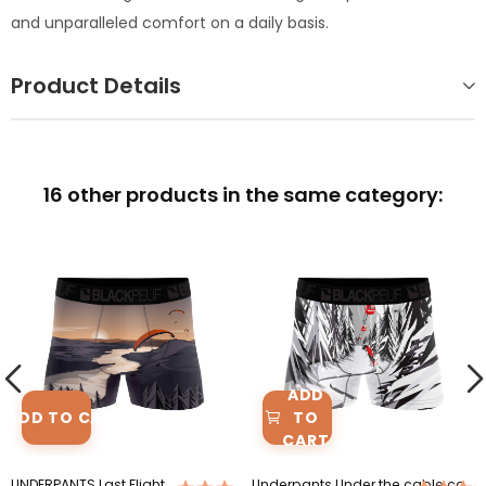
and unparalleled comfort on a daily basis.
Product Details
16 other products in the same category:
ADD
TO
ADD TO CART
CART
UNDERPANTS Last Flight
Underpants Under the cable car run
(1)