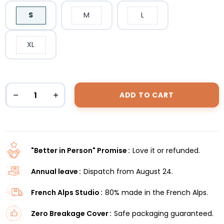
S
M
L
XL
ADD TO CART
"Better in Person" Promise
Love it or refunded.
Annual leave
Dispatch from August 24.
French Alps Studio
80% made in the French Alps.
Zero Breakage Cover
Safe packaging guaranteed.