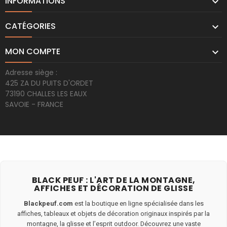
INFORMATIONS

CATÉGORIES

MON COMPTE

Adresse siège :
425 ZA DU PUITS D'ORDET
73190 CHALLES LES EAUX
SAVOIE - FRANCE
BLACK PEUF : L'ART DE LA MONTAGNE,
AFFICHES ET DÉCORATION DE GLISSE
Blackpeuf.com
est la boutique en ligne spécialisée dans les
affiches, tableaux et objets de décoration originaux inspirés par la
montagne, la glisse et l’esprit outdoor. Découvrez une vaste