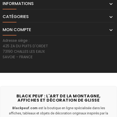
INFORMATIONS

CATÉGORIES

MON COMPTE

Adresse siège :
425 ZA DU PUITS D'ORDET
73190 CHALLES LES EAUX
SAVOIE - FRANCE
BLACK PEUF : L'ART DE LA MONTAGNE,
AFFICHES ET DÉCORATION DE GLISSE
Blackpeuf.com
est la boutique en ligne spécialisée dans les
affiches, tableaux et objets de décoration originaux inspirés par la