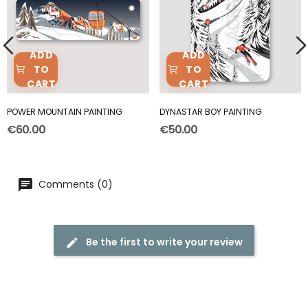
ADD
ADD
TO
TO
CART
CART
POWER MOUNTAIN PAINTING
DYNASTAR BOY PAINTING
€60.00
€50.00
Comments (0)
Be the first to write your review