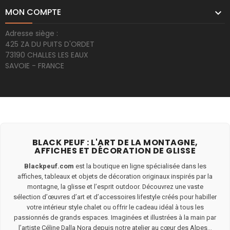
MON COMPTE

Adresse siège :
425 ZA DU PUITS D'ORDET
73190 CHALLES LES EAUX
SAVOIE - FRANCE
BLACK PEUF : L'ART DE LA MONTAGNE,
AFFICHES ET DÉCORATION DE GLISSE
Blackpeuf.com
est la boutique en ligne spécialisée dans les
affiches, tableaux et objets de décoration originaux inspirés par la
montagne, la glisse et l’esprit outdoor. Découvrez une vaste
sélection d’œuvres d’art et d’accessoires lifestyle créés pour habiller
votre intérieur style chalet ou offrir le cadeau idéal à tous les
passionnés de grands espaces. Imaginées et illustrées à la main par
l’artiste Céline Dalla Nora depuis notre atelier au cœur des Alpes...