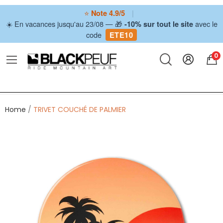
⭐
|
Note 4.9/5
☀️ En vacances jusqu'au 23/08 — 🎁
avec le
-10% sur tout le site
code
ETE10
0
Home
TRIVET COUCHÉ DE PALMIER